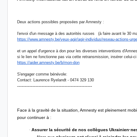
Deux actions possibles proposées par Amnesty :
l'envoi d'un message à des autorités russes (à faire avant le 30 m
https://www.amnesty.be/veux-
agir/agir-individus/reseau-
actions-urge
et un appel d'urgence à don pour les diverses interventions d'Amnes
si le lien ne fonctionne pas via cette retransmission, insérer celui-ci
https://aider.amnesty.be/b/
mon-don
S'engager comme bénévole:
Contact: Laurence Ryelandt - 0474 329 130
-------------------------------------------------
Face à la gravité de la situation, Amnesty est pleinement mob
pour continuer à :
Assurer la sécurité de nos collègues Ukrainien·ne
·
Alors que
plusieurs ont réussi à rejoindre les p