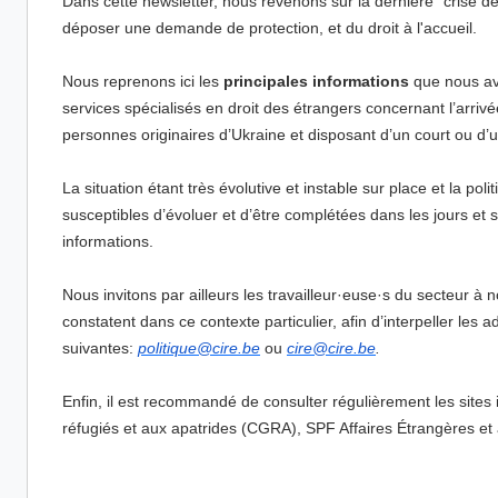
Dans cette newsletter, nous revenons sur la dernière "crise d
déposer une demande de protection, et du droit à l'accueil.
Nous reprenons ici les
principales informations
que nous avo
services spécialisés en droit des étrangers concernant l’arrivée
personnes originaires d’Ukraine et disposant d’un court ou d’
La situation étant très évolutive et instable sur place et la pol
susceptibles d’évoluer et d’être complétées dans les jours et 
informations.
Nous invitons par ailleurs les travailleur·euse·s du secteur à
constatent dans ce contexte particulier, afin d’interpeller les
suivantes:
politique@cire.be
ou
cire@cire.be
.
Enfin, il est recommandé de consulter régulièrement les sites
réfugiés et aux apatrides (CGRA), SPF Affaires Étrangères et 