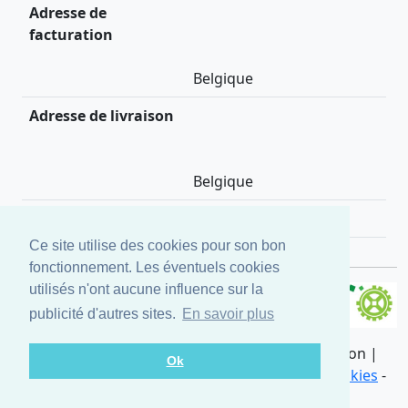
Adresse de
facturation
Belgique
Adresse de livraison
Belgique
Description
None
Ce site utilise des cookies pour son bon
fonctionnement. Les éventuels cookies
utilisés n'ont aucune influence sur la
publicité d'autres sites.
En savoir plus
Copyright ©
2026 All rights reserved ALF-Solution |
Ok
info@alf-solution.be |
GDPR
|
CGU
|
CGV
|
Cookies
-
Créé par
Alf-Solution